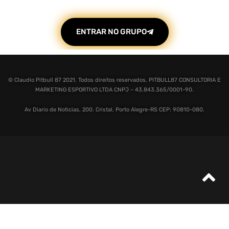
ENTRAR NO GRUPO
© Claudio Pitbull 87 2021. Todos direitos reservados. PITBULL87 CONSULTORIA E
MARKETING ESPORTIVO LTDA CNPJ – 43.843.365/0001-90.
Av Diario de Noticias, 200. Cristal, Porto Alegre-RS CEP: 90810-080.