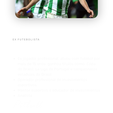
CLAUDIO PITBULL
EX FUTEBOLISTA
Sobre
Ex jogador profissional, atuou com futebol por
mais de 15 anos, ganhou títulos como: Copa
do Brasil, La Liga de Portugal e campeonatos
estaduais do Brasil
Operador profissional de investimentos
esportivos.
Mentor esportivo e educador de investimentos
Analista