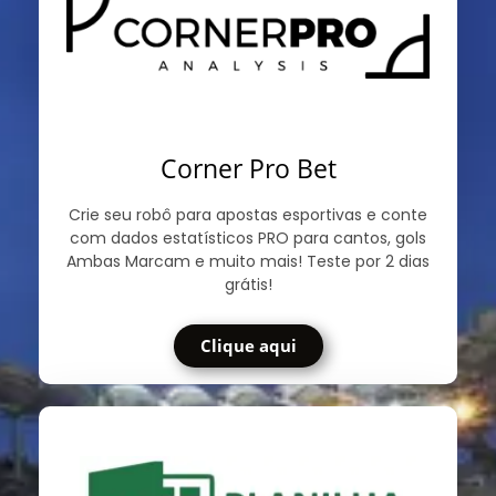
Corner Pro Bet
Crie seu robô para apostas esportivas e conte
com dados estatísticos PRO para cantos, gols
Ambas Marcam e muito mais! Teste por 2 dias
grátis!
Clique aqui