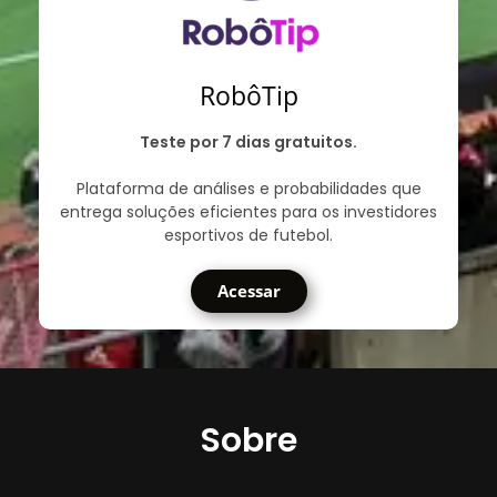
RobôTip
Teste por 7 dias gratuitos.
Plataforma de análises e probabilidades que
entrega soluções eficientes para os investidores
esportivos de futebol.
Acessar
Sobre