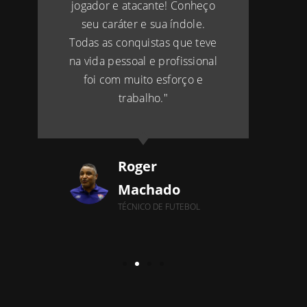
jogador e atacante! Conheço
seu caráter e sua índole.
Todas as conquistas que teve
na vida pessoal e profissional
foi com muito esforço e
trabalho."
Roger
Machado
TÉCNICO DE FUTEBOL