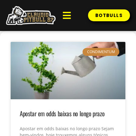
BOTBULLS
CONDIMENTUM
Apostar em odds baixas no longo prazo
Apostar em odds baixas no longo prazo Sejam
bem-vindos, hoje trouxemos alguns tópicos