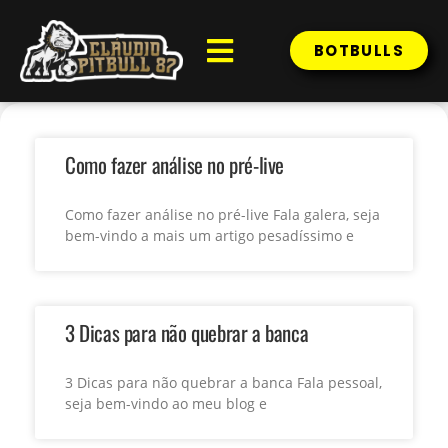
BOTBULLS
PALPITES DO DIA
BOT – INVESTIMENTOS ESPORTIVOS
Como fazer análise no pré-live
Como fazer análise no pré-live Fala galera, seja
bem-vindo a mais um artigo pesadíssimo e
3 Dicas para não quebrar a banca
3 Dicas para não quebrar a banca Fala pessoal,
seja bem-vindo ao meu blog e