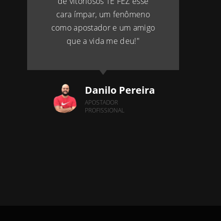
de vitoriosos TE FEZ esse
cara ímpar, um fenômeno
como apostador e um amigo
que a vida me deu!"
Danilo Pereira
APOSTADOR
PROFISSIONAL