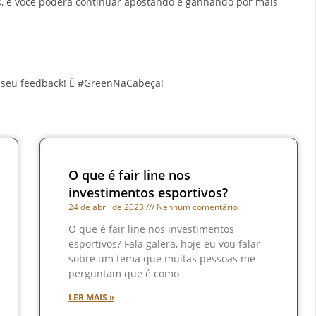
s, e você poderá continuar apostando e ganhando por mais
o seu feedback! É #GreenNaCabeça!
O que é fair line nos
investimentos esportivos?
24 de abril de 2023
Nenhum comentário
O que é fair line nos investimentos
esportivos? Fala galera, hoje eu vou falar
sobre um tema que muitas pessoas me
perguntam que é como
LER MAIS »