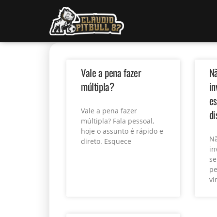
Vale a pena fazer
N
múltipla?
in
es
Vale a pena fazer
di
múltipla? Fala pessoal,
hoje o assunto é rápido e
Nã
direto. Esquece
in
se
pe
vi