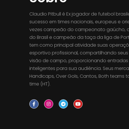
está sendo
"Conhecer a realidade do jogo 
Claudio Pitbull é Ex jogador de futebol brasi
m prazer
poucos, e aprender a corre
sucesso em times nacionais, europeus e orie
ade. Tamo
engrenagem que forma 3% de vit
vezes campeão do campeonato gaúcho, 
ímpar, um fenômeno como apo
do Brasil e campeão da taça da liga de Por
vida me d
tem como principal atividade suas opera
esportivo profissional, compartilhando seu
visão de campo, proporcionando entradas m
inteligentes para sua audiência. Seus merca
Handicaps, Over Gols, Cantos, Both teams to
Danilo
time (HT).
APOSTADOR