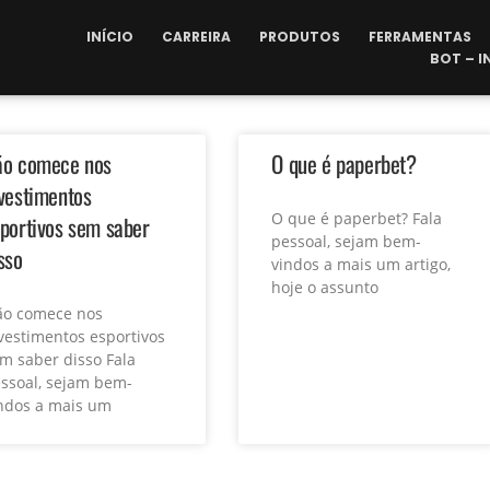
INÍCIO
CARREIRA
PRODUTOS
FERRAMENTAS
BOT – 
ão comece nos
O que é paperbet?
vestimentos
O que é paperbet? Fala
portivos sem saber
pessoal, sejam bem-
sso
vindos a mais um artigo,
hoje o assunto
o comece nos
vestimentos esportivos
m saber disso Fala
ssoal, sejam bem-
ndos a mais um