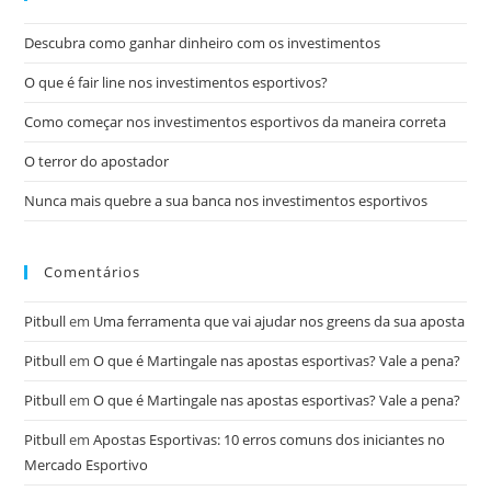
Descubra como ganhar dinheiro com os investimentos
O que é fair line nos investimentos esportivos?
Como começar nos investimentos esportivos da maneira correta
O terror do apostador
Nunca mais quebre a sua banca nos investimentos esportivos
Comentários
Pitbull
em
Uma ferramenta que vai ajudar nos greens da sua aposta
Pitbull
em
O que é Martingale nas apostas esportivas? Vale a pena?
Pitbull
em
O que é Martingale nas apostas esportivas? Vale a pena?
Pitbull
em
Apostas Esportivas: 10 erros comuns dos iniciantes no
Mercado Esportivo