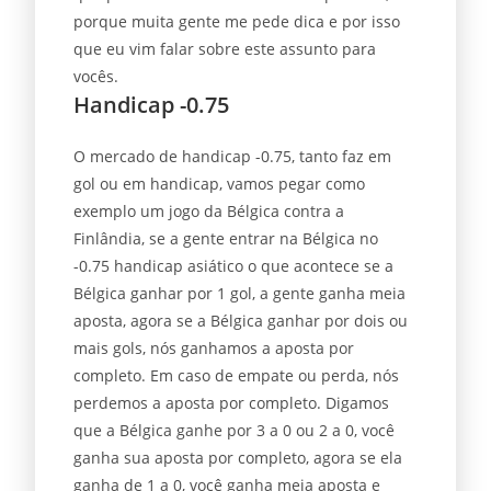
porque muita gente me pede dica e por isso
que eu vim falar sobre este assunto para
vocês.
Handicap -0.75
O mercado de handicap -0.75, tanto faz em
gol ou em handicap, vamos pegar como
exemplo um jogo da Bélgica contra a
Finlândia, se a gente entrar na Bélgica no
-0.75 handicap asiático o que acontece se a
Bélgica ganhar por 1 gol, a gente ganha meia
aposta, agora se a Bélgica ganhar por dois ou
mais gols, nós ganhamos a aposta por
completo. Em caso de empate ou perda, nós
perdemos a aposta por completo. Digamos
que a Bélgica ganhe por 3 a 0 ou 2 a 0, você
ganha sua aposta por completo, agora se ela
ganha de 1 a 0, você ganha meia aposta e