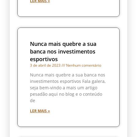
LER MAIS »
Nunca mais quebre a sua
banca nos investimentos
esportivos
3 de abril de 2023
Nenhum comentário
Nunca mais quebre a sua banca nos
investimentos esportivos Fala galera,
seja bem-vindo a mais um artigo
pesadão aqui no blog e o conteúdo
de
LER MAIS »