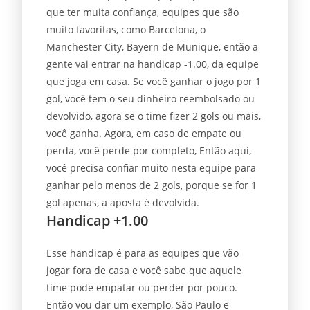
que ter muita confiança, equipes que são
muito favoritas, como Barcelona, o
Manchester City, Bayern de Munique, então a
gente vai entrar na handicap -1.00, da equipe
que joga em casa. Se você ganhar o jogo por 1
gol, você tem o seu dinheiro reembolsado ou
devolvido, agora se o time fizer 2 gols ou mais,
você ganha. Agora, em caso de empate ou
perda, você perde por completo, Então aqui,
você precisa confiar muito nesta equipe para
ganhar pelo menos de 2 gols, porque se for 1
gol apenas, a aposta é devolvida.
Handicap +1.00
Esse handicap é para as equipes que vão
jogar fora de casa e você sabe que aquele
time pode empatar ou perder por pouco.
Então vou dar um exemplo, São Paulo e