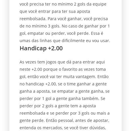
você precisa ter no mínimo 2 gols da equipe
que você entrar para ter sua aposta
reembolsada. Para você ganhar, você precisa
de no mínimo 3 gols. No caso de ganhar por 1
gol, empatar ou perder, você perde. Essa é
umas das linhas que dificilmente eu vou usar.
Handicap +2.00
As vezes tem jogos que dá para entrar aqui
neste +2.00 porque o favorito as vezes toma
gol, então você vai ter muita vantagem. Então
no handicap +2.00, se o time ganhar a gente
ganha a aposta, se empatar a gente ganha, se
perder por 1 gol a gente ganha também. Se
perder por 2 gols a gente tem a aposta
reembolsada e se perder por 3 gols ou mais a
gente perde. Então pessoal, antes de apostar,
entenda os mercados, se você tiver dúvidas,