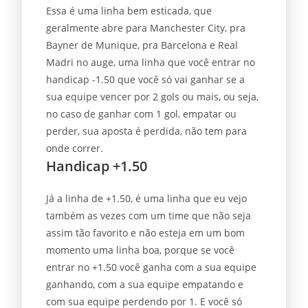
Essa é uma linha bem esticada, que
geralmente abre para Manchester City, pra
Bayner de Munique, pra Barcelona e Real
Madri no auge, uma linha que você entrar no
handicap -1.50 que você só vai ganhar se a
sua equipe vencer por 2 gols ou mais, ou seja,
no caso de ganhar com 1 gol, empatar ou
perder, sua aposta é perdida, não tem para
onde correr.
Handicap +1.50
Já a linha de +1.50, é uma linha que eu vejo
também as vezes com um time que não seja
assim tão favorito e não esteja em um bom
momento uma linha boa, porque se você
entrar no +1.50 você ganha com a sua equipe
ganhando, com a sua equipe empatando e
com sua equipe perdendo por 1. E você só