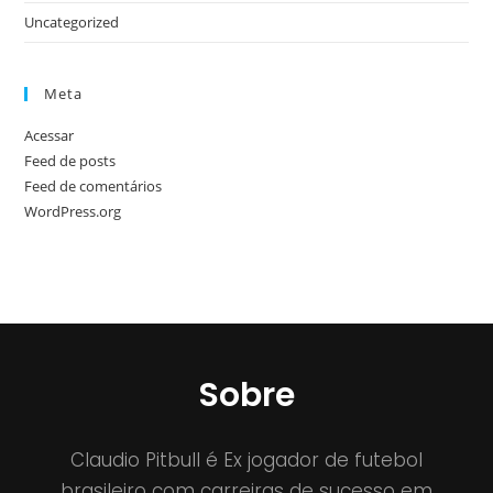
Uncategorized
Meta
Acessar
Feed de posts
Feed de comentários
WordPress.org
Sobre
Claudio Pitbull é Ex jogador de futebol
brasileiro com carreiras de sucesso em