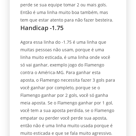
perde se sua equipe tomar 2 ou mais gols.
Então é uma linha muito boa também, mas
tem que estar atento para não fazer besteira.
Handicap -1.75
Agora essa linha do -1.75 é uma linha que
muitas pessoas não usam, porque é uma
linha muito esticada, é uma linha onde você
só vai ganhar, exemplo jogo do Flamengo
contra o América-MG. Para ganhar esta
aposta, o Flamengo necessita fazer 3 gols para
você ganhar por completo, porque se o
Flamengo ganhar por 2 gols, você só ganha
meia aposta. Se o Flamengo ganhar por 1 gol,
você tem a sua aposta perdida, se o Flamengo
empatar ou perder você perde sua aposta,
então não é uma linha muito usada porque é
muito esticada e que se fala muito agressivo.