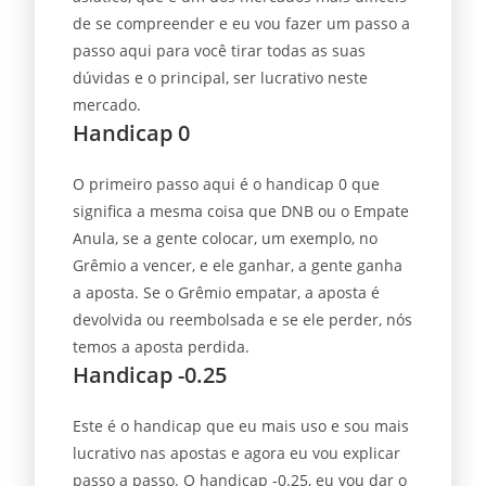
de se compreender e eu vou fazer um passo a
passo aqui para você tirar todas as suas
dúvidas e o principal, ser lucrativo neste
mercado.
Handicap 0
O primeiro passo aqui é o handicap 0 que
significa a mesma coisa que DNB ou o Empate
Anula, se a gente colocar, um exemplo, no
Grêmio a vencer, e ele ganhar, a gente ganha
a aposta. Se o Grêmio empatar, a aposta é
devolvida ou reembolsada e se ele perder, nós
temos a aposta perdida.
Handicap -0.25
Este é o handicap que eu mais uso e sou mais
lucrativo nas apostas e agora eu vou explicar
passo a passo. O handicap -0.25, eu vou dar o