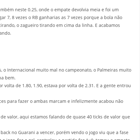
ambém neste 0.25, onde o empate devolvia meia e foi um
ar 7, 8 vezes o RB ganharias as 7 vezes porque a bola não
 tirando, o zagueiro tirando em cima da linha. E acabamos
ando.
s, o Internacional muito mal no campeonato, o Palmeiras muito
ha bem.
lta de 1.80, 1.90, estava por volta de 2.31. E a gente entrou
ances para fazer o ambas marcam e infelizmente acabou não
s de valor, aqui estamos falando de quase 40 ticks de valor que
 back no Guarani a vencer, porém vendo o jogo viu que a fase