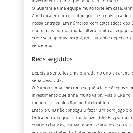
investimento. E por que foi feita a entrada?
O Guarani é uma equipe muito forte em casa, vinh
Confiança era uma equipe que fazia gols fora de c
nossa entrada. Em números, com estatísticas dos 
muito mais porque muda, altera muito as equipes.
onde saiu apenas um gol, do Guarani e depois pra
vencendo.
Reds seguidos
Depois a gente fez uma entrada no CRB e Paraná, 
seria devolvida.
O Paraná vinha com uma sequência de 8 jogos sem 
investimento que tinha muito valor. Mas o CRB foi
rodada e o técnico Ramon foi demitido.
Então o CRB não conseguiu fazer um bom jogo e o 
Outra entrada que fiz foi de over 1.50 HT, porque 
criando chances, estava tendo escanteios e eu vi 
acabou não batendo. Então esse foi o nosso tercei