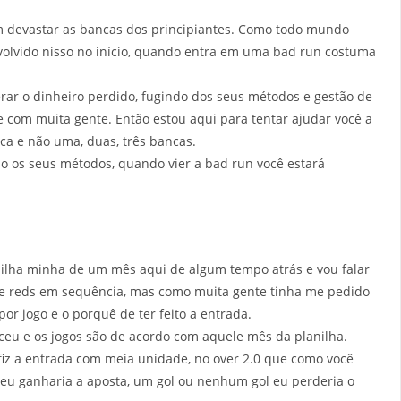
m devastar as bancas dos principiantes. Como todo mundo
envolvido nisso no início, quando entra em uma bad run costuma
rar o dinheiro perdido, fugindo dos seus métodos e gestão de
e com muita gente. Então estou aqui para tentar ajudar você a
ca e não uma, duas, três bancas.
do os seus métodos, quando vier a bad run você estará
nilha minha de um mês aqui de algum tempo atrás e vou falar
nze reds em sequência, mas como muita gente tinha me pedido
 por jogo e o porquê de ter feito a entrada.
ceu e os jogos são de acordo com aquele mês da planilha.
fiz a entrada com meia unidade, no over 2.0 que como você
ls eu ganharia a aposta, um gol ou nenhum gol eu perderia o