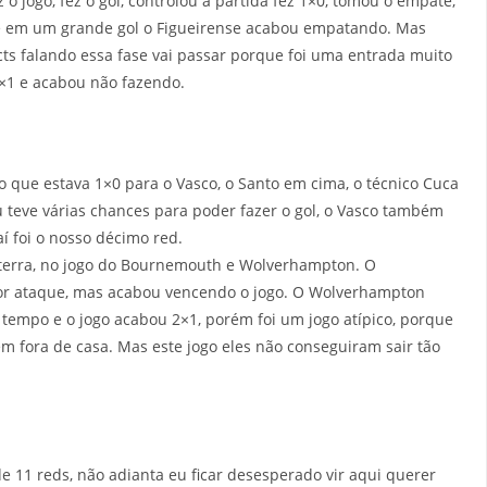
o jogo, fez o gol, controlou a partida fez 1×0, tomou o empate,
1 e em um grande gol o Figueirense acabou empatando. Mas
ects falando essa fase vai passar porque foi uma entrada muito
4×1 e acabou não fazendo.
 que estava 1×0 para o Vasco, o Santo em cima, o técnico Cuca
 teve várias chances para poder fazer o gol, o Vasco também
í foi o nosso décimo red.
laterra, no jogo do Bournemouth e Wolverhampton. O
r ataque, mas acabou vencendo o jogo. O Wolverhampton
tempo e o jogo acabou 2×1, porém foi um jogo atípico, porque
 fora de casa. Mas este jogo eles não conseguiram sair tão
 11 reds, não adianta eu ficar desesperado vir aqui querer