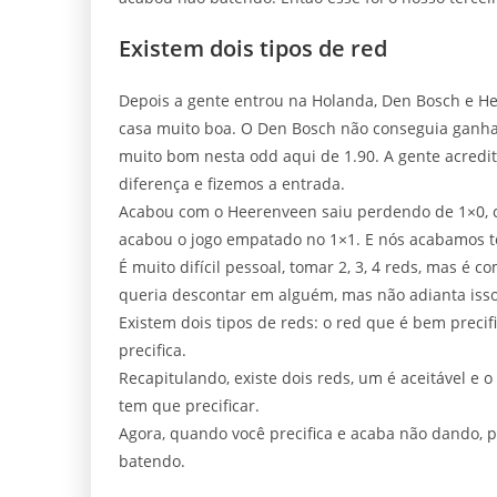
Existem dois tipos de red
Depois a gente entrou na Holanda, Den Bosch e He
casa muito boa. O Den Bosch não conseguia ganhar
muito bom nesta odd aqui de 1.90. A gente acredit
diferença e fizemos a entrada.
Acabou com o Heerenveen saiu perdendo de 1×0, c
acabou o jogo empatado no 1×1. E nós acabamos t
É muito difícil pessoal, tomar 2, 3, 4 reds, mas é 
queria descontar em alguém, mas não adianta isso
Existem dois tipos de reds: o red que é bem preci
precifica.
Recapitulando, existe dois reds, um é aceitável e o
tem que precificar.
Agora, quando você precifica e acaba não dando, 
batendo.