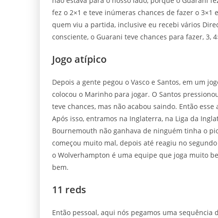
não estava para o nosso lado, porque o Guarani fez 
fez o 2×1 e teve inúmeras chances de fazer o 3×
quem viu a partida, inclusive eu recebi vários Dir
consciente, o Guarani teve chances para fazer, 3, 
Jogo atípico
Depois a gente pegou o Vasco e Santos, em um jogo
colocou o Marinho para jogar. O Santos pressionou
teve chances, mas não acabou saindo. Então esse a
Após isso, entramos na Inglaterra, na Liga da Ing
Bournemouth não ganhava de ninguém tinha o pio
começou muito mal, depois até reagiu no segundo 
o Wolverhampton é uma equipe que joga muito bem
bem.
11 reds
Então pessoal, aqui nós pegamos uma sequência de