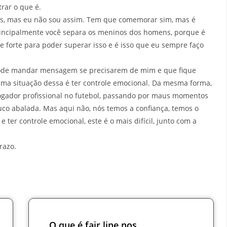
rar o que é.
ns, mas eu não sou assim. Tem que comemorar sim, mas é
ncipalmente você separa os meninos dos homens, porque é
 forte para poder superar isso e é isso que eu sempre faço
pode mandar mensagem se precisarem de mim e que fique
uma situação dessa é ter controle emocional. Da mesma forma,
 jogador profissional no futebol, passando por maus momentos
uco abalada. Mas aqui não, nós temos a confiança, temos o
e ter controle emocional, este é o mais difícil, junto com a
razo.
O que é fair line nos