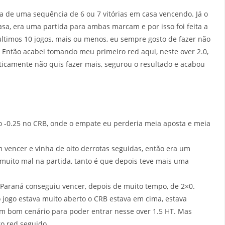
a de uma sequência de 6 ou 7 vitórias em casa vencendo. Já o
asa, era uma partida para ambas marcam e por isso foi feita a
últimos 10 jogos, mais ou menos, eu sempre gosto de fazer não
 Então acabei tomando meu primeiro red aqui, neste over 2.0,
ticamente não quis fazer mais, segurou o resultado e acabou
o -0.25 no CRB, onde o empate eu perderia meia aposta e meia
vencer e vinha de oito derrotas seguidas, então era um
 muito mal na partida, tanto é que depois teve mais uma
Paraná conseguiu vencer, depois de muito tempo, de 2×0.
o jogo estava muito aberto o CRB estava em cima, estava
um bom cenário para poder entrar nesse over 1.5 HT. Mas
ro red seguido.