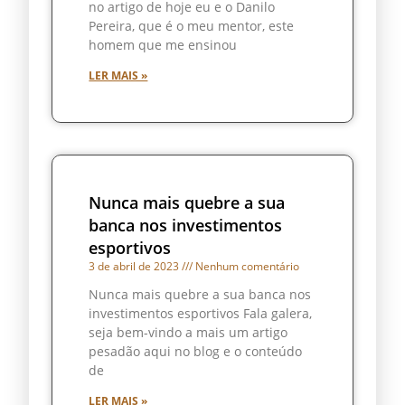
no artigo de hoje eu e o Danilo
Pereira, que é o meu mentor, este
homem que me ensinou
LER MAIS »
Nunca mais quebre a sua
banca nos investimentos
esportivos
3 de abril de 2023
Nenhum comentário
Nunca mais quebre a sua banca nos
investimentos esportivos Fala galera,
seja bem-vindo a mais um artigo
pesadão aqui no blog e o conteúdo
de
LER MAIS »