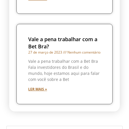
Vale a pena trabalhar com a
Bet Bra?
27 de março de 2023
Nenhum comentário
Vale a pena trabalhar com a Bet Bra
Fala investidores do Brasil e do
mundo, hoje estamos aqui para falar
com você sobre a Bet
LER MAIS »