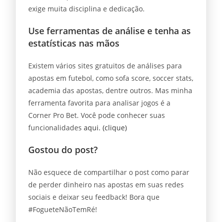
exige muita disciplina e dedicação.
Use ferramentas de análise e tenha as
estatísticas nas mãos
Existem vários sites gratuitos de análises para
apostas em futebol, como sofa score, soccer stats,
academia das apostas, dentre outros. Mas minha
ferramenta favorita para analisar jogos é a
Corner Pro Bet. Você pode conhecer suas
funcionalidades
aqui. (clique)
Gostou do post?
Não esquece de compartilhar o post como parar
de perder dinheiro nas apostas em suas redes
sociais e deixar seu feedback! Bora que
#FogueteNãoTemRé!