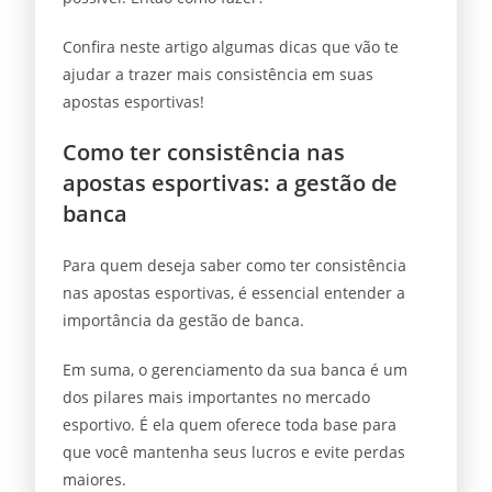
Confira neste artigo algumas dicas que vão te
ajudar a trazer mais consistência em suas
apostas esportivas!
Como ter consistência nas
apostas esportivas: a gestão de
banca
Para quem deseja saber como ter consistência
nas apostas esportivas, é essencial entender a
importância da gestão de banca.
Em suma, o gerenciamento da sua banca é um
dos pilares mais importantes no mercado
esportivo. É ela quem oferece toda base para
que você mantenha seus lucros e evite perdas
maiores.