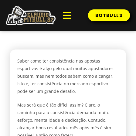
BOTBULLS
Saber como ter consistência nas apostas
esportivas é algo pelo qual muitos apostadores
buscam, mas nem todos sabem como alcançar.
Isto é, ter consistência no mercado esportivo
pode ser um grande desafio.
Mas será que é tão difícil assim? Claro, o
caminho para a consistência demanda muito
esforço, mentalidade e dedicação. Contudo,
alcançar bons resultados mês após mês é sim
possível. Então como fazer?