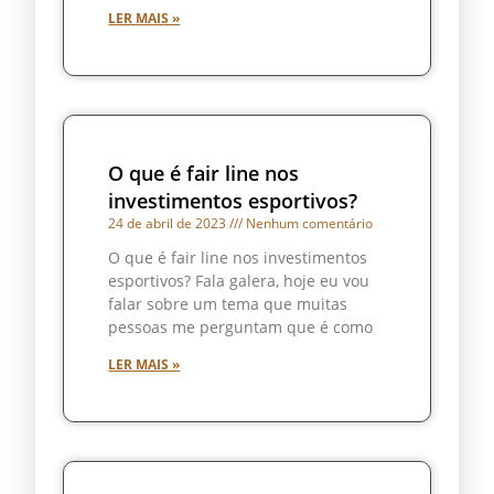
LER MAIS »
O que é fair line nos
investimentos esportivos?
24 de abril de 2023
Nenhum comentário
O que é fair line nos investimentos
esportivos? Fala galera, hoje eu vou
falar sobre um tema que muitas
pessoas me perguntam que é como
LER MAIS »