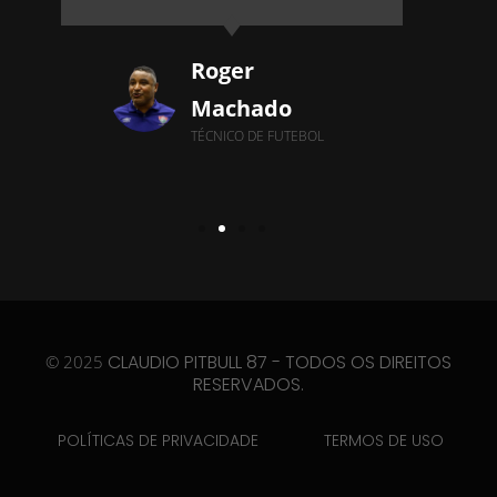
Roger
Machado
TÉCNICO DE FUTEBOL
CLAUDIO PITBULL 87 - TODOS OS DIREITOS
© 2025
RESERVADOS.
POLÍTICAS DE PRIVACIDADE
TERMOS DE USO