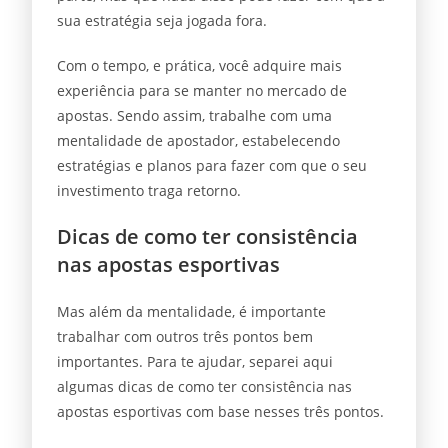
sua estratégia seja jogada fora.
Com o tempo, e prática, você adquire mais
experiência para se manter no mercado de
apostas. Sendo assim, trabalhe com uma
mentalidade de apostador, estabelecendo
estratégias e planos para fazer com que o seu
investimento traga retorno.
Dicas de como ter consistência
nas apostas esportivas
Mas além da mentalidade, é importante
trabalhar com outros três pontos bem
importantes. Para te ajudar, separei aqui
algumas dicas de como ter consistência nas
apostas esportivas com base nesses três pontos.