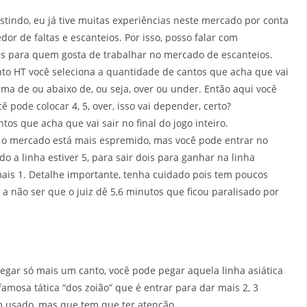
tindo, eu já tive muitas experiências neste mercado por conta
or de faltas e escanteios. Por isso, posso falar com
es para quem gosta de trabalhar no mercado de escanteios.
to HT você seleciona a quantidade de cantos que acha que vai
ima de ou abaixo de, ou seja, over ou under. Então aqui você
ê pode colocar 4, 5, over, isso vai depender, certo?
tos que acha que vai sair no final do jogo inteiro.
z o mercado está mais espremido, mas você pode entrar no
a linha estiver 5, para sair dois para ganhar na linha
 mais 1. Detalhe importante, tenha cuidado pois tem poucos
a não ser que o juiz dê 5,6 minutos que ficou paralisado por
pegar só mais um canto, você pode pegar aquela linha asiática
famosa tática “dos zoião” que é entrar para dar mais 2, 3
m usado, mas que tem que ter atenção.