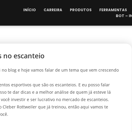
INÍCIO
CARREIRA
PRODUTOS
FERRAMENTAS
BOT – 
 no escanteio
ui no blog e hoje vamos falar de um tema que vem crescendo
ntos esportivos que são os escanteios. E eu posso falar
osso te dar dicas e a melhor análise de quem já esteve lá
 você investir e ser lucrativo no mercado de escanteios.
o Cleber Rottweiler que já treinou, então aqui vamos te
você.