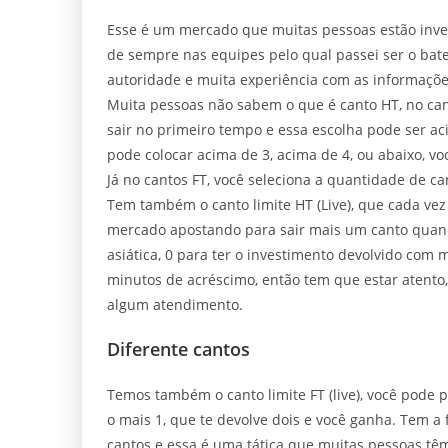
Esse é um mercado que muitas pessoas estão inves
de sempre nas equipes pelo qual passei ser o bated
autoridade e muita experiência com as informaçõ
Muita pessoas não sabem o que é canto HT, no can
sair no primeiro tempo e essa escolha pode ser ac
pode colocar acima de 3, acima de 4, ou abaixo, voc
Já no cantos FT, você seleciona a quantidade de can
Tem também o canto limite HT (Live), que cada ve
mercado apostando para sair mais um canto quando 
asiática, 0 para ter o investimento devolvido com
minutos de acréscimo, então tem que estar atento, 
algum atendimento.
Diferente cantos
Temos também o canto limite FT (live), você pode 
o mais 1, que te devolve dois e você ganha. Tem a 
cantos e essa é uma tática que muitas pessoas tê