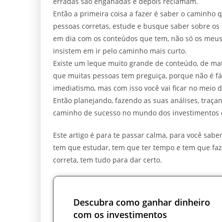
erradas são enganadas e depois reclamam.
Então a primeira coisa a fazer é saber o caminho qu
pessoas corretas, estude e busque saber sobre os m
em dia com os conteúdos que tem, não só os meus
insistem em ir pelo caminho mais curto.
Existe um leque muito grande de conteúdo, de mat
que muitas pessoas tem preguiça, porque não é fác
imediatismo, mas com isso você vai ficar no meio 
Então planejando, fazendo as suas análises, traçan
caminho de sucesso no mundo dos investimentos e
Este artigo é para te passar calma, para você sab
tem que estudar, tem que ter tempo e tem que faze
correta, tem tudo para dar certo.
Descubra como ganhar dinheiro
com os investimentos