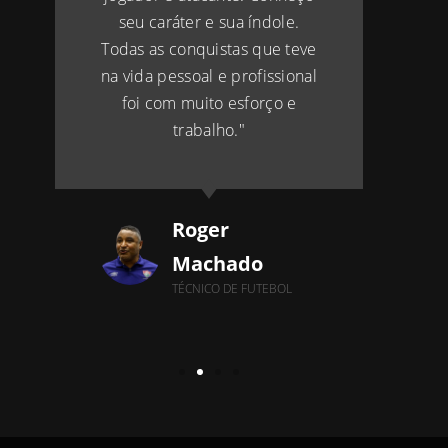
seu caráter e sua índole.
Todas as conquistas que teve
na vida pessoal e profissional
foi com muito esforço e
trabalho."
Roger
Machado
TÉCNICO DE FUTEBOL