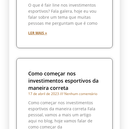
O que é fair line nos investimentos
esportivos? Fala galera, hoje eu vou
falar sobre um tema que muitas
pessoas me perguntam que é como
LER MAIS »
Como começar nos
investimentos esportivos da
maneira correta
17 de abril de 2023
Nenhum comentário
Como começar nos investimentos
esportivos da maneira correta Fala
pessoal, vamos a mais um artigo
aqui no blog, hoje vamos falar de
como começar da