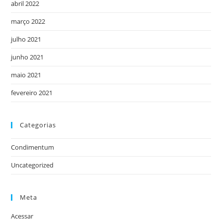
abril 2022
março 2022
julho 2021
junho 2021
maio 2021
fevereiro 2021
Categorias
Condimentum
Uncategorized
Meta
Acessar