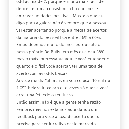
odd acima de 2, porque é muito mais fácil de
depois ter uma consistência boa no mês e
entregar unidades positivas. Mas, é o que eu
digo para a galera não é sempre que a pessoa
vai estar acertando porque a média de acertos
da maioria do pessoal fica entre 56% a 60%.
Então depende muito do mês, porque até o
nosso próprio BotBulls tem mês que deu 68%,
mas o mais interessante aqui é você entender o
quanto é dificil você acertar, ter uma taxa de
acerto com as odds baixas.
Aí você me diz “ah mais eu vou colocar 10 mil no
1.05”, beleza tu coloca oito vezes só que se você
erra uma foi todo o seu lucro.
Então assim, não é que a gente tenha razão
sempre, mas nós estamos aqui dando um
feedback para você a taxa de acerto que tu
precisa para ser lucrativo neste mercado.