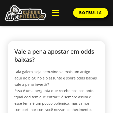
BOTBULLS
Vale a pena apostar em odds
baixas?
Fala galera, seja bem-vindo a mais um artigo
aqui no blog, hoje o assunto é sobre odds baixas,
vale a pena investir?
Essa é uma pergunta que recebemos bastante,
“qual odd tem que entrar?” é sempre assim e
esse tema é um pouco polêmico, mas vamos
compartilhar com você nossos conhecimentos