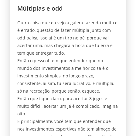
Múltiplas e odd
Outra coisa que eu vejo a galera fazendo muito e
é errado, questão de fazer múltipla junto com
odd baixa, isso aí é um tiro no pé, porque vai
acertar uma, mas chegará a hora que tu erra e
tem que entregar tudo.
Então o pessoal tem que entender que no
mundo dos investimentos a melhor coisa é o
investimento simples, no longo prazo,
consistente, aí sim, tu será lucrativo. E múltipla,
só na recreação, porque senão, esquece.
Então que fique claro, para acertar 8 jogos é
muito difícil, acertar um já é complicado, imagina
oito.
E principalmente, você tem que entender que
nos investimentos esportivos não tem almoço de