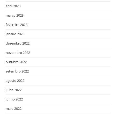
abril 2023
março 2023
fevereiro 2023
janeiro 2023
dezembro 2022
novembro 2022
outubro 2022
setembro 2022
agosto 2022
julho 2022
junho 2022
maio 2022