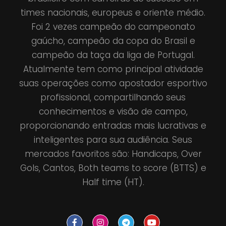
times nacionais, europeus e oriente médio.
Foi 2 vezes campeão do campeonato
gaúcho, campeão da copa do Brasil e
campeão da taça da liga de Portugal.
Atualmente tem como principal atividade
suas operações como apostador esportivo
profissional, compartilhando seus
conhecimentos e visão de campo,
proporcionando entradas mais lucrativas e
inteligentes para sua audiência. Seus
mercados favoritos são: Handicaps, Over
Gols, Cantos, Both teams to score (BTTS) e
Half time (HT).