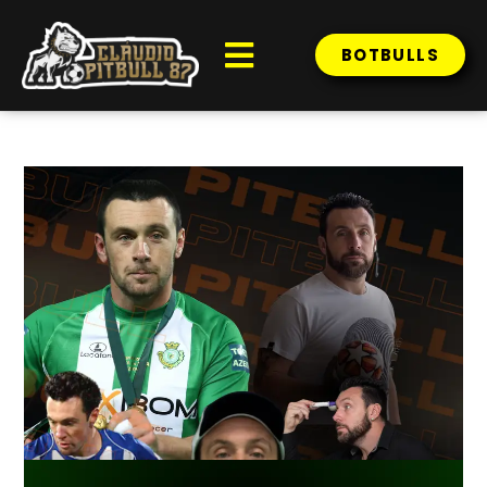
BOTBULLS