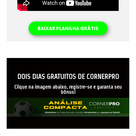
BAIXAR PLANILHA GRÁTIS
DOIS DIAS GRATUITOS DE CORNERPRO
Clique na imagem abaixo, registre-se e garanta seu
bônus!