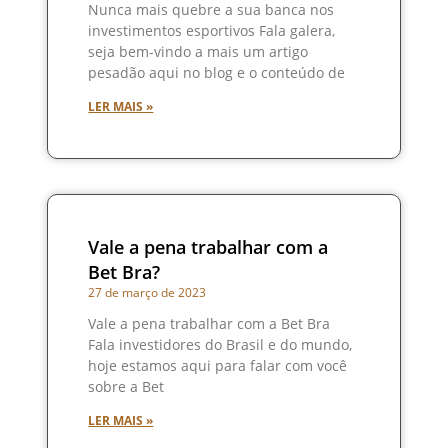
Nunca mais quebre a sua banca nos
investimentos esportivos Fala galera,
seja bem-vindo a mais um artigo
pesadão aqui no blog e o conteúdo de
LER MAIS »
Vale a pena trabalhar com a
Bet Bra?
27 de março de 2023
Vale a pena trabalhar com a Bet Bra
Fala investidores do Brasil e do mundo,
hoje estamos aqui para falar com você
sobre a Bet
LER MAIS »