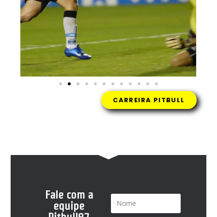
CARREIRA PITBULL
Fale com a
equipe
Pitbull87