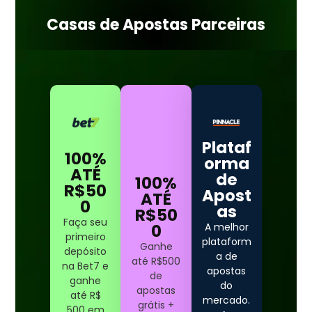
Casas de Apostas Parceiras
Plataf
100%
orma
ATÉ
de
100%
R$50
Apost
ATÉ
0
as
R$50
Faça seu
0
A melhor
primeiro
plataform
Ganhe
depósito
a de
até R$500
na Bet7 e
apostas
de
ganhe
do
apostas
até R$
mercado.
grátis +
500 em