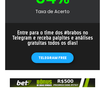
Taxa de Acerto
Entre para o time dos #brabos no
Telegram e receba palpites e análises
gratuitas todos os dias!
TELEGRAM FREE