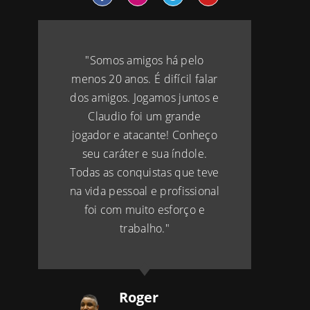
gos há pelo
"Ter tido a vivência dentr
 É difícil falar
campo, não apenas dent
ogamos juntos e
do campo, mas dentro d
i um grande
principais campeonatos p
cante! Conheço
mundo como Champion
e sua índole.
League. E trazer toda es
uistas que teve
experiência para o mun
l e profissional
das apostas é uma queb
to esforço e
de barreira. Acompanhar
alho."
trabalho do Pitbull é algo
extremo valor, de todos 
ângulos que se olhe."
er